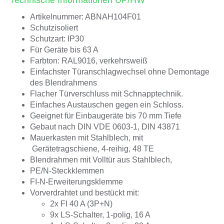
Technische Informationen UP/HW
Artikelnummer: ABNAH104F01
Schutzisoliert
Schutzart: IP30
Für Geräte bis 63 A
Farbton: RAL9016, verkehrsweiß
Einfachster Türanschlagwechsel ohne Demontage
des Blendrahmens
Flacher Türverschluss mit Schnapptechnik.
Einfaches Austauschen gegen ein Schloss.
Geeignet für Einbaugeräte bis 70 mm Tiefe
Gebaut nach DIN VDE 0603-1, DIN 43871
Mauerkasten mit Stahlblech, mit
Gerätetragschiene, 4-reihig, 48 TE
Blendrahmen mit Volltür aus Stahlblech,
PE/N-Steckklemmen
FI-N-Erweiterungsklemme
Vorverdrahtet und bestückt mit:
2x FI 40 A (3P+N)
9x LS-Schalter, 1-polig, 16 A