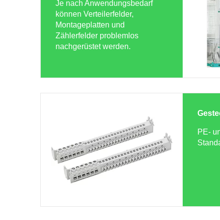
Je nach Anwendungsbedarf
können Verteilerfelder,
Montageplatten und
Zählerfelder problemlos
nachgerüstet werden.
Geste
PE- u
Standa