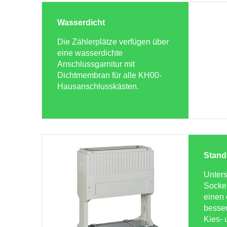
Wasserdicht
Die Zählerplätze verfügen über
eine wasserdichte
Anschlussgarnitur mit
Dichtmembran für alle KH00-
Hausanschlusskästen.
Stand
Unters
Sockel
einen 
besser
Kies- 