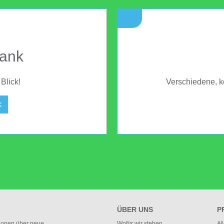
bank
Blick!
Verschiedene, k
k
ÜBER UNS
P
tionen über neue
Wofür wir stehen
AM