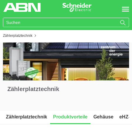
You are here:
Zählerplatztechnik
Zählerplatztechnik
Zählerplatztechnik
Produktvorteile
Gehäuse
eHZ-Z