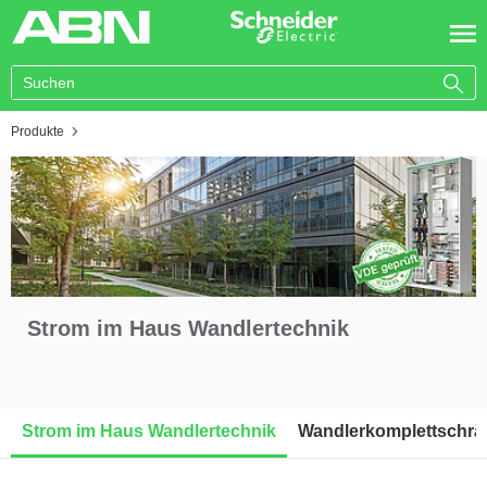
You are here:
Produkte
Strom im Haus Wandlertechnik
Strom im Haus Wandlertechnik
Wandlerkomplettschrä