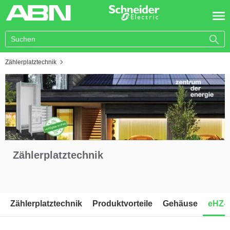
You are here:
Zählerplatztechnik
Zählerplatztechnik
Zählerplatztechnik
Produktvorteile
Gehäuse
eHZ-Z