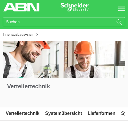
You are here:
Innenausbausystem
Verteilertechnik
Verteilertechnik
Systemübersicht
Lieferformen
Sy