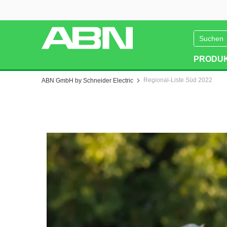
PRODU
You are here:
Regional-Liste Süd 2022
ABN GmbH by Schneider Electric