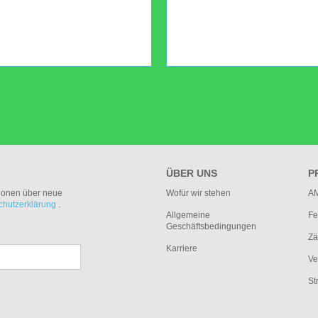
ÜBER UNS
P
tionen über neue
Wofür wir stehen
AM
chutzerklärung
.
Allgemeine
Fe
Geschäftsbedingungen
Zä
Karriere
Ve
St