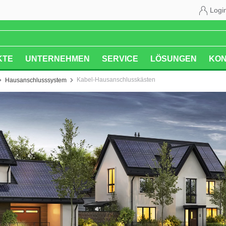
Logi
KTE
UNTERNEHMEN
SERVICE
LÖSUNGEN
KON
Kabel-Hausanschlusskästen
Hausanschlusssystem