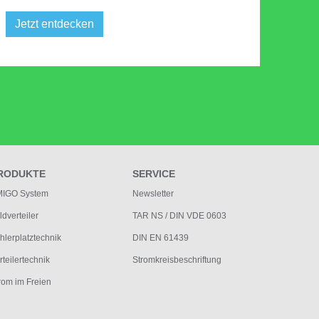
Jetzt entdecken
RODUKTE
SERVICE
IGO System
Newsletter
ldverteiler
TAR NS / DIN VDE 0603
hlerplatztechnik
DIN EN 61439
rteilertechnik
Stromkreisbeschriftung
rom im Freien