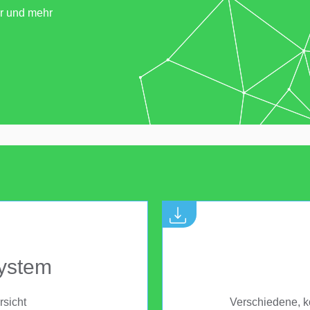
er und mehr
ystem
rsicht
Verschiedene, k